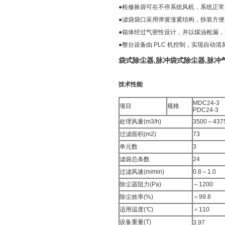
●检修换袋可在不停系统风机，系统
●滤袋袋口采用弹簧涨紧结构，拆装
●箱体经过气密性设计，并以煤油检
●整台设备由 PLC 机控制，实现自动
袋式除尘器,脉冲袋式除尘器,脉冲
技术性能
MDC24-3
项目
规格
PDC24-3
处理风量(m3/h)
3500～437
过滤面积(m2)
73
单元数
3
滤袋总条数
24
过滤风速(m/min)
0.8～1.0
除尘器阻力(Pa)
～1200
除尘效率(%)
＞99.8
适用温度(℃)
＜110
设备重量(T)
3.97