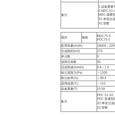
1.设备重
2.MDC X1-
MDC:煤磨
备注
X1:单室过
X2:室数
MDC75-5
项目
规格
PDC75-5
处理风量(m3/h)
18000～225
过滤面积(m3)
375
单元数
5
滤袋总条数
50
过滤风速(m/min)
0.8～1.0
收尘器阻力(Pa)
～1200
除尘效率(%)
＞99.8
适用温度(℃)
＜110
设备重量(T)
10.58
PDC X1-X2
PDC:普通
备注
X1:单室过
X2:室数