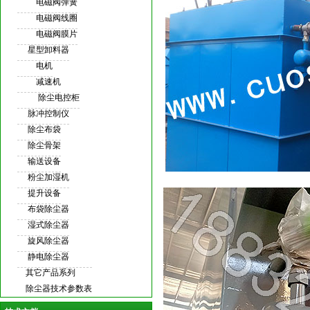
电磁阀弹簧
电磁阀线圈
电磁阀膜片
星型卸料器
电机
减速机
除尘电控柜
脉冲控制仪
除尘布袋
除尘骨架
输送设备
粉尘加湿机
提升设备
布袋除尘器
湿式除尘器
旋风除尘器
静电除尘器
其它产品系列
除尘器技术参数表