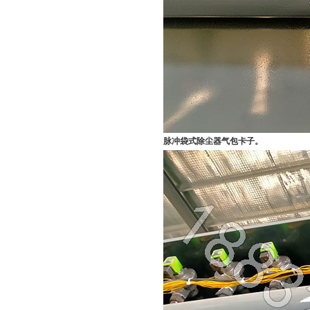
脉冲袋式除尘器气包卡子。