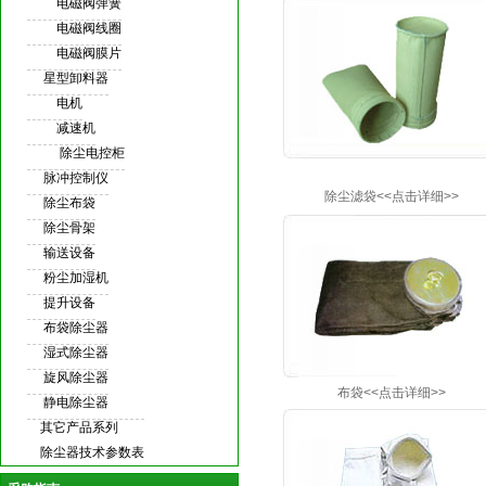
电磁阀弹簧
电磁阀线圈
电磁阀膜片
星型卸料器
电机
减速机
除尘电控柜
脉冲控制仪
除尘滤袋<<点击详细>>
除尘布袋
除尘骨架
输送设备
粉尘加湿机
提升设备
布袋除尘器
湿式除尘器
旋风除尘器
布袋
<<点击详细>>
静电除尘器
其它产品系列
除尘器技术参数表