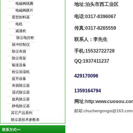
电磁阀线圈
地址:泊头市西工业区
电磁阀膜片
电话:0317-8396067
星型卸料器
电机
传真:0317-8265559
减速机
除尘电控柜
联系人：李先生
脉冲控制仪
手机:15532722728
除尘布袋
除尘骨架
QQ:1937411237
输送设备
粉尘加湿机
429170096
提升设备
布袋除尘器
1359164794
湿式除尘器
旋风除尘器
网址:http:www.cuosou.co
静电除尘器
邮箱:chuchengongsi@163.com
其它产品系列
除尘器技术参数表
联系方式>>