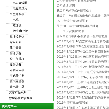
公司销售部08年超额完成任务!
电磁阀线圈
公司通过认证!
电磁阀膜片
我公司网站正式改版完成！
星型卸料器
我公司生产的湿式锅炉烟气脱硫除尘器已
电机
2010年端午节放假通知!
减速机
关于2010年午休时间调整的通知!
除尘电控柜
十一国庆节放假通知!
唐钢集团:节能环保投资会不会影响发展
脉冲控制仪
2011年3月7日10点吉林高经理订购电磁
除尘布袋
2011年3月9日下午5点.石家庄吴经理
除尘骨架
2011年3月10日下午2点.贵州省贵阳
输送设备
2011年3月15日上午9点.陕西省陈经理
粉尘加湿机
2011年3月17日下午2点.江苏省周经理
提升设备
2011年3月18日下午2点.新疆阮经理订
布袋除尘器
2011年3月21日上午10点.辽宁省海城
湿式除尘器
2011年3月21日上午9点.保定马经理订
旋风除尘器
2011年3月23日上午10点.山西李经理
静电除尘器
2011年3月24日上午8点.山西王经理订
其它产品系列
2011年3月26日下午3点.山西大同张
2011年4月1日下午4点唐山订购的卸料
除尘器技术参数表
2011年清明节放假通知!
联系方式>>
2011年4月6日上午11点邯郸订购的方