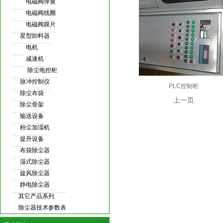
电磁阀弹簧
电磁阀线圈
电磁阀膜片
星型卸料器
电机
减速机
除尘电控柜
脉冲控制仪
PLC控制柜
除尘布袋
上一页
除尘骨架
输送设备
粉尘加湿机
提升设备
布袋除尘器
湿式除尘器
旋风除尘器
静电除尘器
其它产品系列
除尘器技术参数表