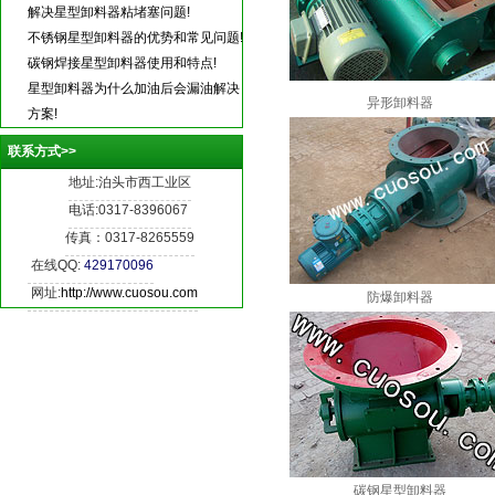
解决星型卸料器粘堵塞问题!
不锈钢星型卸料器的优势和常见问题!
碳钢焊接星型卸料器使用和特点!
星型卸料器为什么加油后会漏油解决
异形卸料器
方案!
联系方式>>
地址:泊头市西工业区
电话:0317-8396067
传真：0317-8265559
在线QQ:
429170096
网址:
http://www.cuosou.com
防爆卸料器
碳钢星型卸料器