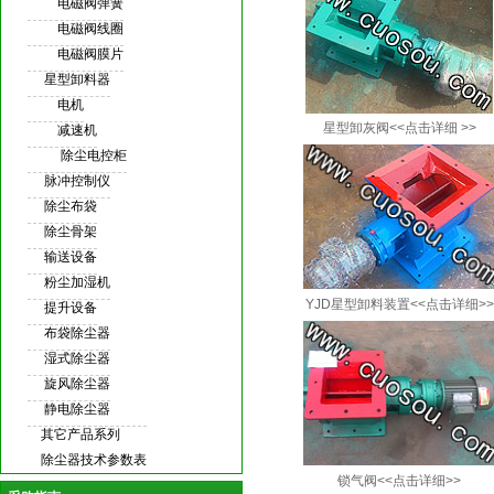
电磁阀弹簧
电磁阀线圈
电磁阀膜片
星型卸料器
电机
星型卸灰阀<<点击详细 >>
减速机
除尘电控柜
脉冲控制仪
除尘布袋
除尘骨架
输送设备
粉尘加湿机
YJD星型卸料装置<<点击详细>>
提升设备
布袋除尘器
湿式除尘器
旋风除尘器
静电除尘器
其它产品系列
除尘器技术参数表
锁气阀<<点击详细>>