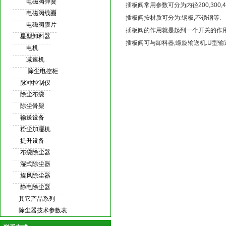
电磁阀弹簧
插板阀常用参数可分为内径200,300,4
电磁阀线圈
插板阀按材质可分为:钢板,不锈钢等.
电磁阀膜片
插板阀的作用就是起到一个开关的作用,
星型卸料器
插板阀可与
卸料器
,
螺旋输送机
.U型输
电机
减速机
除尘电控柜
脉冲控制仪
除尘布袋
除尘骨架
输送设备
粉尘加湿机
提升设备
布袋除尘器
湿式除尘器
旋风除尘器
静电除尘器
其它产品系列
除尘器技术参数表