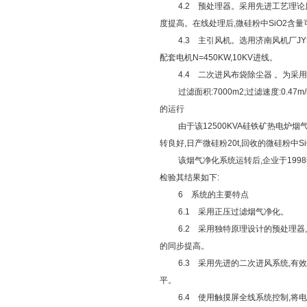
4.2 预处理器。采用先进工艺理论原
度提高。在线处理后,微硅粉中SiO2含量可
4.3 主引风机。选用济南风机厂JY5—44N
配套电机N=450KW,10KV进线。
4.4 二次进风
布袋除尘器
。为采用
过滤面积:7000m2;过滤速度:0.47m
的运行
由于该12500KVA硅铁矿热电炉烟气净
转良好,日产微硅粉20t,回收的微硅粉中S
该烟气净化系统运转后,企业于1998
检验其结果如下:
6 系统的主要特点
6.1 采用正压过滤烟气净化。
6.2 采用独特原理设计的预处理器,
的同步提高。
6.3 采用先进的二次进风系统,有效
平。
6.4 使用触摸屏全线系统控制,将