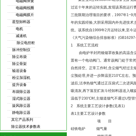
电磁阀弹簧
过近十年来的运转实践,发现该系统运行
电磁阀线圈
电磁阀膜片
三批限期治理项目的要求，1997年1~
星型卸料器
年的实践经验,大胆采用国内外先进技术,
电机
统。该系统自1999年2月运转以来,至
减速机
《大气污染物综合排放标准》(GB1629
除尘电控柜
1 系统工艺流程
脉冲控制仪
由电炉半封闭矮烟罩收集的高温含尘烟
除尘布袋
置有一个电动阀门。通常该阀门处于常闭
除尘骨架
自然排空。正常工作时,含尘烟气经过主烟
输送设备
尘预处理,并进一步降温至210℃左右。
粉尘加湿机
滤后,洁净热烟气通过正压袋式二次进风
提升设备
吸清灰,再下落至贮灰斗经卸料器送入螺
布袋除尘器
温低于230℃时,主烟道烟气不通过U型
湿式除尘器
旋风除尘器
2 系统主要工艺设计参数(见表1)
静电除尘器
表1主要工艺设计参数
其它产品系列
项 目 设 计
除尘器技术参数表
硅铁电炉 烟气量 180 000m