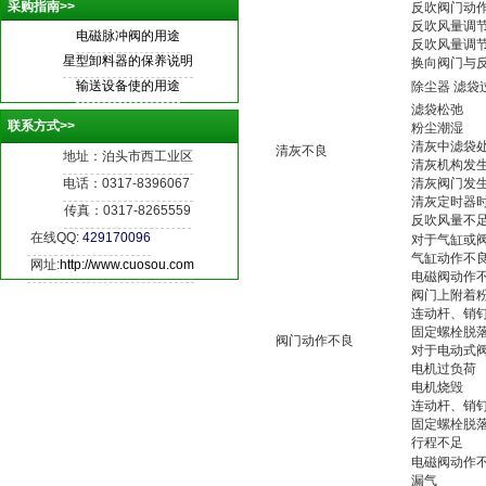
采购指南>>
反吹阀门动
反吹风量调
电磁
脉冲阀的用途
反吹风量调
星型卸料器的保养说明
换向阀门与
输送设备使的用途
除尘器
滤袋
滤袋松弛
联系方式>>
粉尘潮湿
清灰中滤袋
清灰不良
地址：泊头市西工业区
清灰机构发
电话：0317-8396067
清灰阀门发
清灰定时器
传真：0317-8265559
反吹风量不
在线QQ:
429170096
对于气缸或
气缸动作不
网址:
http://www.cuosou.com
电磁阀动作
阀门上附着
连动杆、销
固定螺栓脱
阀门动作不良
对于电动式
电机过负荷
电机烧毁
连动杆、销
固定螺栓脱
行程不足
电磁阀动作
漏气