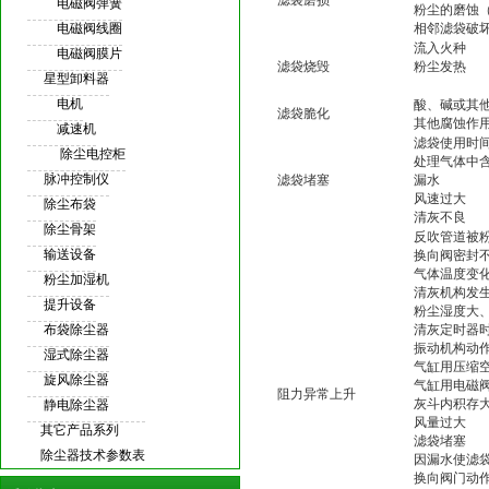
滤袋磨损
电磁阀弹簧
粉尘的磨蚀
电磁阀线圈
相邻滤袋破
流入火种
电磁阀膜片
滤袋烧毁
粉尘发热
星型卸料器
电机
酸、碱或其
滤袋脆化
其他腐蚀作
减速机
滤袋使用时
除尘电控柜
处理气体中
脉冲控制仪
滤袋堵塞
漏水
风速过大
除尘布袋
清灰不良
除尘骨架
反吹管道被
输送设备
换向阀密封
气体温度变
粉尘加湿机
清灰机构发
提升设备
粉尘湿度大
布袋除尘器
清灰定时器
振动机构动
湿式除尘器
气缸用压缩
旋风除尘器
气缸用电磁
阻力异常上升
灰斗内积存
静电除尘器
风量过大
其它产品系列
滤袋堵塞
除尘器技术参数表
因漏水使滤
换向阀门动