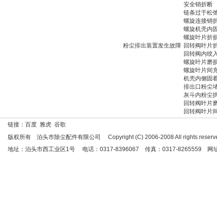
安全销折断
链条过于松
螺旋连接销
螺旋机壳内
螺旋叶片折
粉尘排出装置发生故障
回转阀叶片
回转阀内绞
螺旋叶片磨
螺旋叶片间
机壳内侧固
排出口粉尘
灰斗内粉尘
回转阀叶片
回转阀叶片
链接：百度 雅虎 谷歌
版权所有 泊头市除尘配件有限公司 Copyright (C) 2006-2008 All rights reserve
地址：泊头市西工业区1号 电话：0317-8396067 传真：0317-8265559 网址：http:/