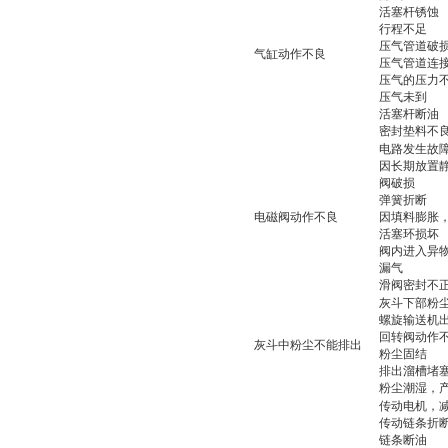
活塞杆锈蚀
行程不足
压气管道破
气缸动作不良
压气管道连
压气的压力
压气未到
活塞杆断油
密封垫料不
电路发生故
因长期放置
阀破损
弹簧折断
电磁阀动作不良
因填料膨胀
活塞环损坏
阀内进入异
漏气
滑阀密封不
灰斗下部粉
螺旋输送机
回转阀动作
灰斗中粉尘不能排出
粉尘固结
排出溜槽堵
粉尘潮湿，
传动电机，
传动链条折
链条断油