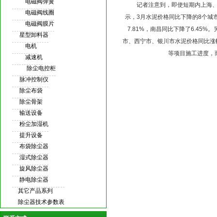
电磁阀弹簧
记者注意到，即使短期内上海、广
电磁阀线圈
示，3月水泥价格同比下降的8个城市
电磁阀膜片
7.81%，南昌同比下降了6.4
星型卸料器
市、西宁市、银川市水泥价格同比涨幅分
电机
等项目施工进度，
减速机
除尘电控柜
脉冲控制仪
除尘布袋
除尘骨架
输送设备
粉尘加湿机
提升设备
布袋除尘器
湿式除尘器
旋风除尘器
静电除尘器
其它产品系列
除尘器技术参数表