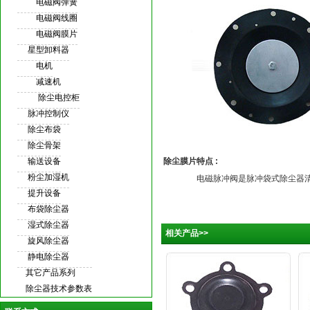
电磁阀弹簧
电磁阀线圈
电磁阀膜片
星型卸料器
电机
减速机
除尘电控柜
脉冲控制仪
除尘布袋
除尘骨架
输送设备
除尘膜片
特点 :
粉尘加湿机
电磁脉冲阀是脉冲袋式除尘器清灰系
提升设备
布袋除尘器
湿式除尘器
相关产品>>
旋风除尘器
静电除尘器
其它产品系列
除尘器技术参数表