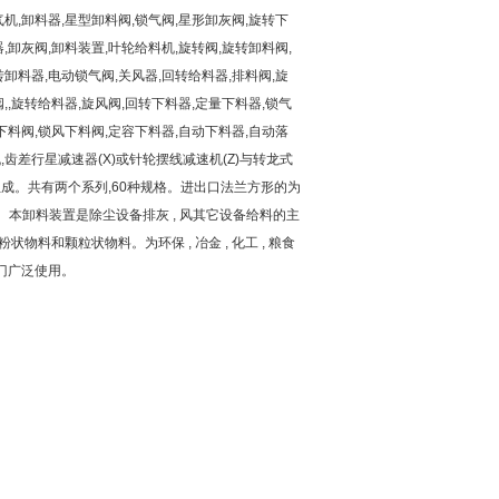
机,卸料器,星型卸料阀,锁气阀,星形卸灰阀,旋转下
,卸灰阀,卸料装置,叶轮给料机,旋转阀,旋转卸料阀,
卸料器,电动锁气阀,关风器,回转给料器,排料阀,旋
,,旋转给料器,旋风阀,回转下料器,定量下料器,锁气
下料阀,锁风下料阀,定容下料器,自动下料器,自动落
,齿差行星减速器(X)或针轮摆线减速机(Z)与转龙式
成。共有两个系列,60种规格。进出口法兰方形的为
型。本卸料装置是除尘设备排灰 , 风其它设备给料的主
粉状物料和颗粒状物料。为环保 , 冶金 , 化工 , 粮食
部门广泛使用。