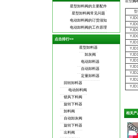
卸
星型
星型卸料阀
的主要配件
型
星型卸料阀
常见问题
YJD
电动卸料阀
的订货须知
YJD
电动卸料阀
的工作原理
YJD
YJD
点击排行>>
YJD
星型卸料器
YJD
卸灰阀
YJD
YJD
电动卸料器
YJD
自动卸料器
YJD
定量卸料器
YJD
回转卸料器
YJD
电动卸料阀
锁风下料阀
旋转下料器
卸料阀
相关产
自动卸灰阀
旋转下料器
出料阀