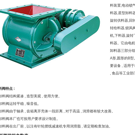
料装置,电动锁气
料器,星型卸料器
旋转供料器,回转
转给料器,锁风阀
机,下料器,旋转
料器。它由电机
卸料器三部分组
A形,圆形的B
要设备 , 适用于
, 食品等工业
料阀
特点 :
卸料阀
结构紧凑 , 造型美观 , 使用方便。
卸料阀
运转平稳 , 噪音低。
卸料阀
由于轴承 , 齿箱离开壳体一段距离 , 对于高温 , 润滑都有较大改善。
卸料阀
本厂也可按用户要求设计制造。
卸料阀
在出厂前 , 以注有针轮摆线减速机专用润滑脂 , 请定期检查加油。