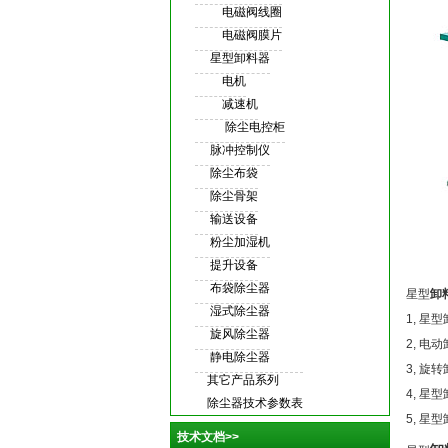
电磁阀线圈
电磁阀膜片
星型卸料器
电机
减速机
除尘电控柜
脉冲控制仪
除尘布袋
除尘骨架
输送设备
粉尘加湿机
提升设备
布袋除尘器
星型
卸
湿式除尘器
1,
星型
旋风除尘器
2,
电动
静电除尘器
3,
旋转
其它产品系列
4,
星型
除尘器技术参数表
5,
星型
技术文档>>