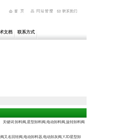
术文档
联系方式
关键词:卸料阀,星型卸料阀,电动卸料阀,旋转卸料阀
阀又名回转阀,电动卸料器,电动卸灰阀,YJD星型卸