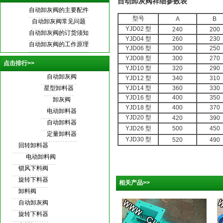
自动卸灰阀祥细参数表
自动卸灰阀
的主要配件
型号
A
B
自动卸灰阀
常见问题
YJD02 型
240
200
自动卸灰阀
的订货须知
YJD04 型
260
230
自动卸灰阀
的工作原理
YJD06 型
300
250
YJD08 型
300
270
点击排行>>
YJD10 型
320
290
自动卸灰阀
YJD12 型
340
310
星型卸料器
YJD14 型
360
330
YJD16 型
400
350
卸灰阀
YJD18 型
400
370
电动卸料器
YJD20 型
420
390
自动卸料器
YJD26 型
500
450
定量卸料器
YJD30 型
520
490
回转卸料器
电动卸料阀
锁风下料阀
旋转下料器
相关产品>>
卸料阀
自动卸灰阀
旋转下料器