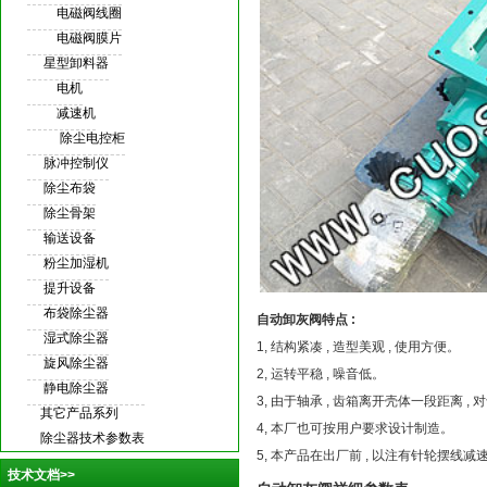
电磁阀线圈
电磁阀膜片
星型卸料器
电机
减速机
除尘电控柜
脉冲控制仪
除尘布袋
除尘骨架
输送设备
粉尘加湿机
提升设备
布袋除尘器
自动卸灰阀
特点 :
湿式除尘器
1, 结构紧凑 , 造型美观 , 使用方便。
旋风除尘器
2, 运转平稳 , 噪音低。
静电除尘器
3, 由于轴承 , 齿箱离开壳体一段距离 ,
其它产品系列
4, 本厂也可按用户要求设计制造。
除尘器技术参数表
5, 本产品在出厂前 , 以注有针轮摆线减
技术文档>>