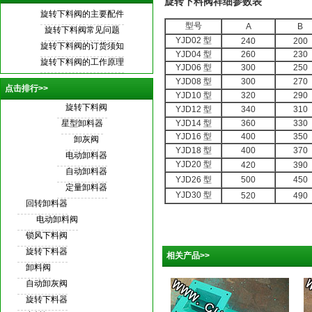
旋转下料阀祥细参数表
旋转下料阀
的主要配件
型号
A
B
旋转下料阀
常见问题
YJD02 型
240
200
旋转下料阀
的订货须知
YJD04 型
260
230
旋转下料阀
的工作原理
YJD06 型
300
250
YJD08 型
300
270
点击排行>>
YJD10 型
320
290
旋转下料阀
YJD12 型
340
310
星型卸料器
YJD14 型
360
330
YJD16 型
400
350
卸灰阀
YJD18 型
400
370
电动卸料器
YJD20 型
420
390
自动卸料器
YJD26 型
500
450
定量卸料器
YJD30 型
520
490
回转卸料器
电动卸料阀
锁风下料阀
旋转下料器
相关产品>>
卸料阀
自动卸灰阀
旋转下料器