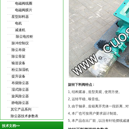
电磁阀线圈
电磁阀膜片
星型卸料器
电机
减速机
除尘电控柜
脉冲控制仪
除尘布袋
除尘骨架
输送设备
粉尘加湿机
提升设备
布袋除尘器
旋转下料阀
特点 :
湿式除尘器
1, 结构紧凑 , 造型美观 , 使用方便。
旋风除尘器
2, 运转平稳 , 噪音低。
静电除尘器
3, 由于轴承 , 齿箱离开壳体一段距离 ,
其它产品系列
4, 本厂也可按用户要求设计制造。
除尘器技术参数表
5, 本产品在出厂前 , 以注有针轮摆线减
技术文档>>